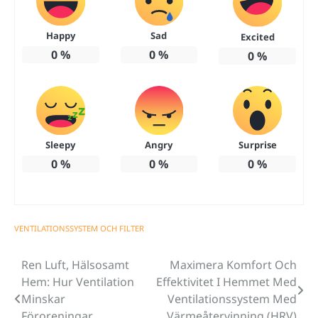
Happy
Sad
Excited
0
%
0
%
0
%
Sleepy
Angry
Surprise
0
%
0
%
0
%
VENTILATIONSSYSTEM OCH FILTER
Ren Luft, Hälsosamt
Maximera Komfort Och
Inläggsnavigering
Hem: Hur Ventilation
Effektivitet I Hemmet Med
Minskar
Ventilationssystem Med
Föroreningar
Värmeåtervinning (HRV)