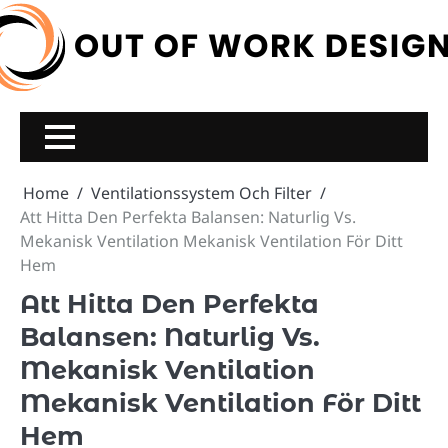
Skip
to
content
Home
Ventilationssystem Och Filter
Att Hitta Den Perfekta Balansen: Naturlig Vs.
Mekanisk Ventilation Mekanisk Ventilation För Ditt
Hem
Att Hitta Den Perfekta
Balansen: Naturlig Vs.
Mekanisk Ventilation
Mekanisk Ventilation För Ditt
Hem