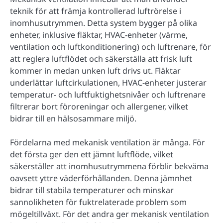
teknik för att främja kontrollerad luftrörelse i
inomhusutrymmen. Detta system bygger på olika
enheter, inklusive fläktar, HVAC-enheter (värme,
ventilation och luftkonditionering) och luftrenare, för
att reglera luftflödet och säkerställa att frisk luft
kommer in medan unken luft drivs ut. Fläktar
underlättar luftcirkulationen, HVAC-enheter justerar
temperatur- och luftfuktighetsnivåer och luftrenare
filtrerar bort föroreningar och allergener, vilket
bidrar till en hälsosammare miljö.
Fördelarna med mekanisk ventilation är många. För
det första ger den ett jämnt luftflöde, vilket
säkerställer att inomhusutrymmena förblir bekväma
oavsett yttre väderförhållanden. Denna jämnhet
bidrar till stabila temperaturer och minskar
sannolikheten för fuktrelaterade problem som
mögeltillväxt. För det andra ger mekanisk ventilation