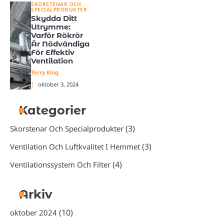
SKORSTENAR OCH
SPECIALPRODUKTER
Skydda Ditt
Utrymme:
Varför Rökrör
Är Nödvändiga
För Effektiv
Ventilation
Terry King
oktober 3, 2024
Kategorier
(3)
Skorstenar Och Specialprodukter
(3)
Ventilation Och Luftkvalitet I Hemmet
(4)
Ventilationssystem Och Filter
Arkiv
(10)
oktober 2024