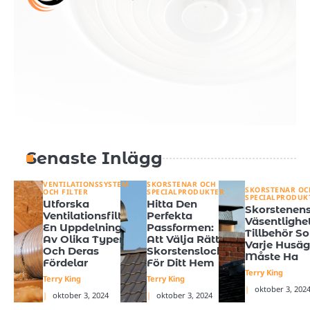
Senaste Inlägg
VENTILATIONSSYSTEM
SKORSTENAR OCH
SKORSTENAR OC
OCH FILTER
SPECIALPRODUKTER
SPECIALPRODUK
Utforska
Hitta Den
Skorstenen
Ventilationsfilter:
Perfekta
Väsentlighet
En Uppdelning
Passformen:
Tillbehör S
Av Olika Typer
Att Välja Rätt
Varje Husäg
Och Deras
Skorstenslock
Måste Ha
Fördelar
För Ditt Hem
Terry King
Terry King
Terry King
oktober 3, 202
oktober 3, 2024
oktober 3, 2024