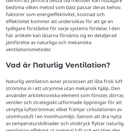
Genom att jämföra dessa två metoder kan husägare
bedöma vilken metod som bäst passar deras behov.
Faktorer som energieffektivitet, kostnad och
effektivitet kommer att undersökas för att ge en
tydligare förståelse för varje systems fördelar. I den
här artikeln kan läsarna förvänta sig en detaljerad
jämförelse av naturliga och mekaniska
ventilationsmetoder.
Vad är Naturlig Ventilation?
Naturlig ventilation avser processen att låta frisk luft
strömma in i ett utrymme utan mekanisk hjälp. Den
använder arkitektoniska element som fönster, dörrar,
ventiler och strategiskt utformade öppningar för att
utnyttja luftströmmar, vilket främjar cirkulationen av
utomhusluft i en inomhusmiljö. Genom att dra nytta
av temperaturskillnader och vindtryck flyttar naturlig
ventilation effektivt ut gammal luft och ersätter den